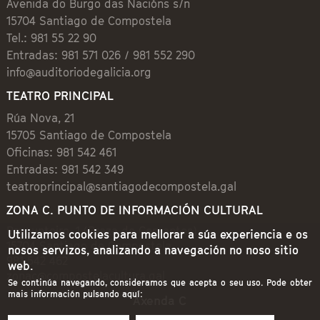
Avenida do Burgo das Nacións s/n
15704 Santiago de Compostela
Tel.: 981 55 22 90
Entradas: 981 571 026 / 981 552 290
info@auditoriodegalicia.org
TEATRO PRINCIPAL
Rúa Nova, 21
15705 Santiago de Compostela
Oficinas: 981 542 461
Entradas: 981 542 349
teatroprincipal@santiagodecompostela.gal
ZONA C. PUNTO DE INFORMACIÓN CULTURAL
Preguntoiro, 1 (Praza de Cervantes)
Utilizamos cookies para mellorar a súa experiencia e os
15704 Santiago de Compostela
nosos servizos, analizando a navegación no noso sitio
981 542 462
web.
zonac@compostelacultura.gal
Se continúa navegando, consideramos que acepta o seu uso. Pode obter
mais información pulsando aquí:
Axenda C