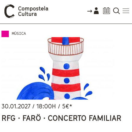
Vostede está aquí
MÚSICA
30.01.2027
/
18:00
H / 5€*
RFG · FARÖ · CONCERTO FAMILIAR