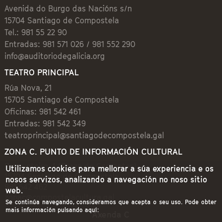
Avenida do Burgo das Nacións s/n
15704 Santiago de Compostela
Tel.: 981 55 22 90
Entradas: 981 571 026 / 981 552 290
info@auditoriodegalicia.org
TEATRO PRINCIPAL
Rúa Nova, 21
15705 Santiago de Compostela
Oficinas: 981 542 461
Entradas: 981 542 349
teatroprincipal@santiagodecompostela.gal
ZONA C. PUNTO DE INFORMACIÓN CULTURAL
Preguntoiro, 1 (Praza de Cervantes)
Utilizamos cookies para mellorar a súa experiencia e os
15704 Santiago de Compostela
nosos servizos, analizando a navegación no noso sitio
981 542 462
web.
zonac@compostelacultura.gal
Se continúa navegando, consideramos que acepta o seu uso. Pode obter
mais información pulsando aquí:
Axenda C