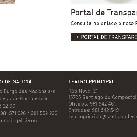
Portal de Transpa
Consulta no enlace o noso 
PORTAL DE TRANSPAR
O DE GALICIA
TEATRO PRINCIPAL
Rúa Nova, 21
o Burgo das Nacións s/n
15705 Santiago de Compostel
tiago de Compostela
Oficinas: 981 542 461
55 22 90
Entradas: 981 542 349
981 571 026 / 981 552 290
teatroprincipal@santiagodec
oriodegalicia.org