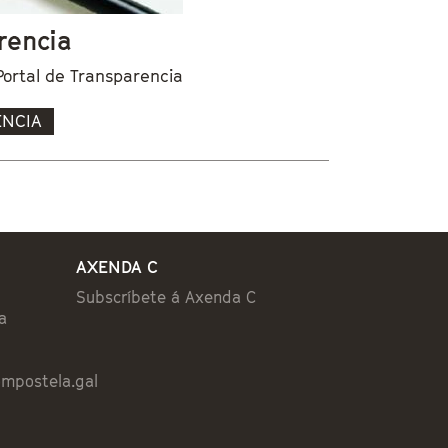
rencia
Portal de Transparencia
ENCIA
AXENDA C
Subscríbete á Axenda C
a
ompostela.gal