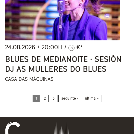
24.08.2026
/
20:00
H /
€*
0
BLUES DE MEDIANOITE · SESIÓN
DJ AS MULLERES DO BLUES
CASA DAS MÁQUINAS
1
2
3
seguinte ›
última »