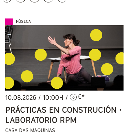
Páxinas
MÚSICA
€*
10.08.2026
/
10:00
H /
0
PRÁCTICAS EN CONSTRUCIÓN ·
LABORATORIO RPM
CASA DAS MÁQUINAS