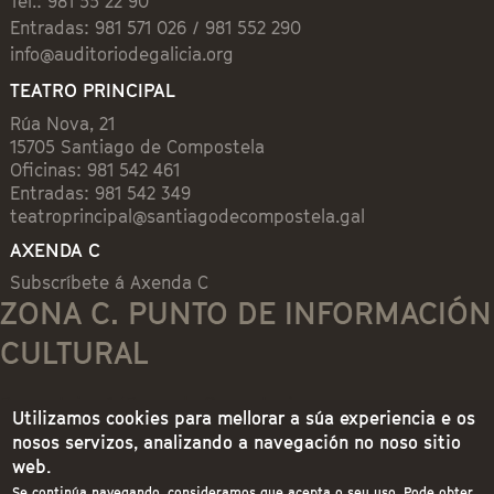
Tel.: 981 55 22 90
Entradas: 981 571 026 / 981 552 290
info@auditoriodegalicia.org
TEATRO PRINCIPAL
Rúa Nova, 21
15705 Santiago de Compostela
Oficinas: 981 542 461
Entradas: 981 542 349
teatroprincipal@santiagodecompostela.gal
AXENDA C
Subscríbete á Axenda C
ZONA C. PUNTO DE INFORMACIÓN
CULTURAL
Preguntoiro, 1 (Praza de Cervantes)
Utilizamos cookies para mellorar a súa experiencia e os
nosos servizos, analizando a navegación no noso sitio
15704 Santiago de Compostela
web.
Se continúa navegando, consideramos que acepta o seu uso. Pode obter