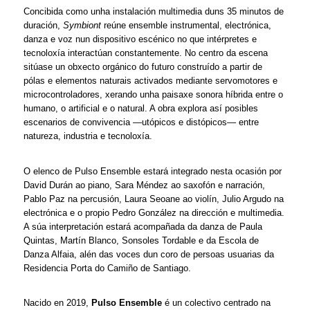
Concibida como unha instalación multimedia duns 35 minutos de 
duración, 
Symbiont
 reúne ensemble instrumental, electrónica, 
danza e voz nun dispositivo escénico no que intérpretes e 
tecnoloxía interactúan constantemente. No centro da escena 
sitúase un obxecto orgánico do futuro construído a partir de 
pólas e elementos naturais activados mediante servomotores e 
microcontroladores, xerando unha paisaxe sonora híbrida entre o 
humano, o artificial e o natural. A obra explora así posibles 
escenarios de convivencia —utópicos e distópicos— entre 
natureza, industria e tecnoloxía.
O elenco de Pulso Ensemble estará integrado nesta ocasión por 
David Durán ao piano, Sara Méndez ao saxofón e narración, 
Pablo Paz na percusión, Laura Seoane ao violín, Julio Argudo na 
electrónica e o propio Pedro González na dirección e multimedia. 
A súa interpretación estará acompañada da danza de Paula 
Quintas, Martín Blanco, Sonsoles Tordable e da Escola de 
Danza Alfaia, alén das voces dun coro de persoas usuarias da 
Residencia Porta do Camiño de Santiago.
Nacido en 2019, 
Pulso Ensemble
 é un colectivo centrado na 