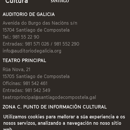
AUDITORIO DE GALICIA
Avenida do Burgo das Nacións s/n
15704 Santiago de Compostela
Tel.: 981 55 22 90
Entradas: 981 571 026 / 981 552 290
info@auditoriodegalicia.org
TEATRO PRINCIPAL
Rúa Nova, 21
15705 Santiago de Compostela
Oficinas: 981 542 461
Entradas: 981 542 349
teatroprincipal@santiagodecompostela.gal
ZONA C. PUNTO DE INFORMACIÓN CULTURAL
Preguntoiro, 1 (Praza de Cervantes)
Utilizamos cookies para mellorar a súa experiencia e os
15704 Santiago de Compostela
nosos servizos, analizando a navegación no noso sitio
981 542 462
web.