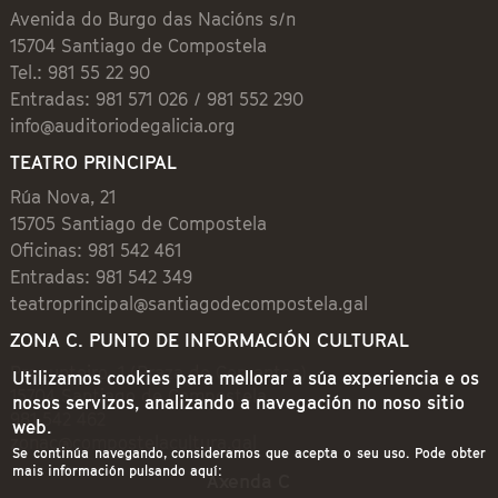
Avenida do Burgo das Nacións s/n
15704 Santiago de Compostela
Tel.: 981 55 22 90
Entradas: 981 571 026 / 981 552 290
info@auditoriodegalicia.org
TEATRO PRINCIPAL
Rúa Nova, 21
15705 Santiago de Compostela
Oficinas: 981 542 461
Entradas: 981 542 349
teatroprincipal@santiagodecompostela.gal
ZONA C. PUNTO DE INFORMACIÓN CULTURAL
Preguntoiro, 1 (Praza de Cervantes)
Utilizamos cookies para mellorar a súa experiencia e os
15704 Santiago de Compostela
nosos servizos, analizando a navegación no noso sitio
981 542 462
web.
zonac@compostelacultura.gal
Se continúa navegando, consideramos que acepta o seu uso. Pode obter
mais información pulsando aquí:
Axenda C