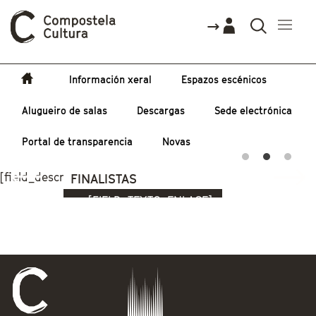
Información xeral
Espazos escénicos
Alugueiro de salas
Descargas
Sede electrónica
Portal de transparencia
Novas
Vostede está aquí
[field_descripcion]
FINALISTAS
[FIELD_TEXTO_ENLACE]