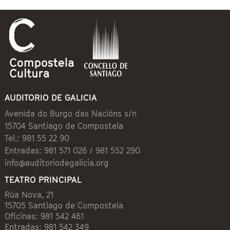
AUDITORIO DE GALICIA
Avenida do Burgo das Nacións s/n
15704 Santiago de Compostela
Tel.: 981 55 22 90
Entradas: 981 571 026 / 981 552 290
info@auditoriodegalicia.org
TEATRO PRINCIPAL
Rúa Nova, 21
15705 Santiago de Compostela
Oficinas: 981 542 461
Entradas: 981 542 349