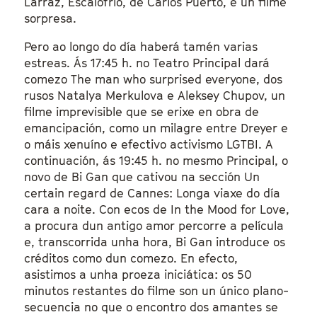
Larraz, Escalofrío, de Carlos Puerto, e un filme
sorpresa.
Pero ao longo do día haberá tamén varias
estreas. Ás 17:45 h. no Teatro Principal dará
comezo The man who surprised everyone, dos
rusos Natalya Merkulova e Aleksey Chupov, un
filme imprevisible que se erixe en obra de
emancipación, como un milagre entre Dreyer e
o máis xenuíno e efectivo activismo LGTBI. A
continuación, ás 19:45 h. no mesmo Principal, o
novo de Bi Gan que cativou na sección Un
certain regard de Cannes: Longa viaxe do día
cara a noite. Con ecos de In the Mood for Love,
a procura dun antigo amor percorre a película
e, transcorrida unha hora, Bi Gan introduce os
créditos como dun comezo. En efecto,
asistimos a unha proeza iniciática: os 50
minutos restantes do filme son un único plano-
secuencia no que o encontro dos amantes se