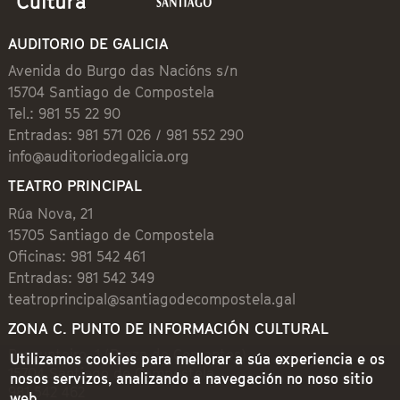
AUDITORIO DE GALICIA
Avenida do Burgo das Nacións s/n
15704 Santiago de Compostela
Tel.: 981 55 22 90
Entradas: 981 571 026 / 981 552 290
info@auditoriodegalicia.org
TEATRO PRINCIPAL
Rúa Nova, 21
15705 Santiago de Compostela
Oficinas: 981 542 461
Entradas: 981 542 349
teatroprincipal@santiagodecompostela.gal
ZONA C. PUNTO DE INFORMACIÓN CULTURAL
Preguntoiro, 1 (Praza de Cervantes)
Utilizamos cookies para mellorar a súa experiencia e os
15704 Santiago de Compostela
nosos servizos, analizando a navegación no noso sitio
981 542 462
web.