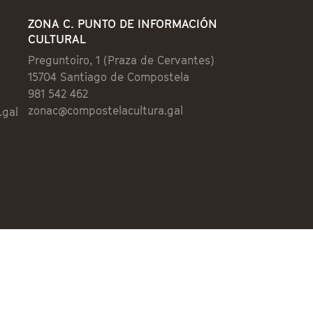
ZONA C. PUNTO DE INFORMACIÓN
CULTURAL
Preguntoiro, 1 (Praza de Cervantes)
15704 Santiago de Compostela
981 542 462
zonac@compostelacultura.gal
.gal