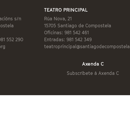
TEATRO PRINCIPAL
acións s/n
Rúa Nova, 21
ostela
15705 Santiago de Compostela
Oficinas: 981 542 461
981 552 290
Entradas: 981 542 349
org
teatroprincipal@santiagodecompostela
Axenda C
Subscríbete á Axenda C