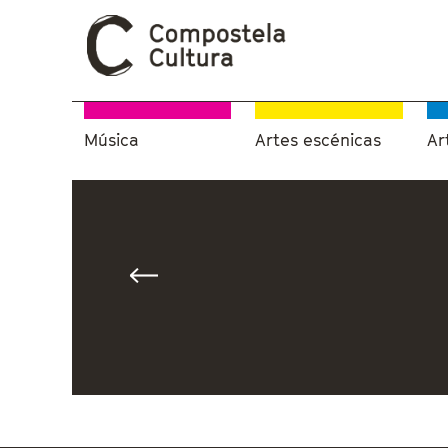
Música
Artes escénicas
Ar
Vostede está aquí