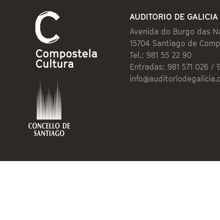
AUDITORIO DE GALICIA
Avenida do Burgo das N
15704 Santiago de Comp
Tel.: 981 55 22 90
Entradas: 981 571 026 / 
info@auditoriodegalicia.