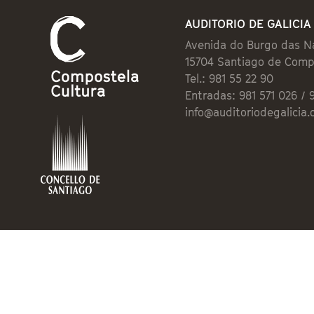
AUDITORIO DE GALICIA
Avenida do Burgo das N
15704 Santiago de Comp
Tel.: 981 55 22 90
Entradas: 981 571 026 / 
info@auditoriodegalicia.