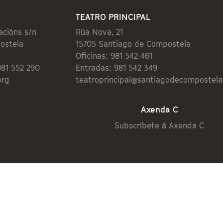
TEATRO PRINCIPAL
acións s/n
Rúa Nova, 21
ostela
15705 Santiago de Compostela
Oficinas: 981 542 461
981 552 290
Entradas: 981 542 349
org
teatroprincipal@santiagodecompostela
Axenda C
Subscríbete á Axenda C