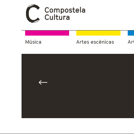
Música
Artes escénicas
Ar
Vostede está aquí