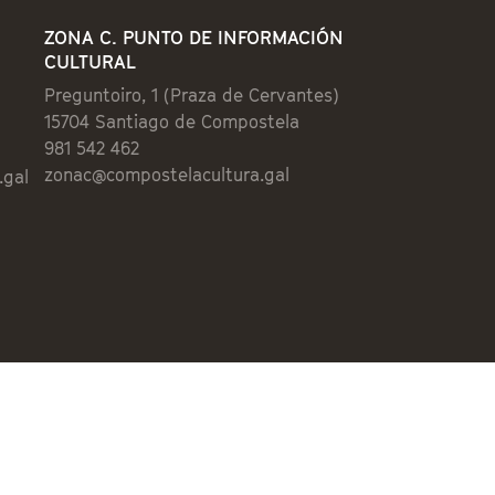
ZONA C. PUNTO DE INFORMACIÓN
CULTURAL
Preguntoiro, 1 (Praza de Cervantes)
15704 Santiago de Compostela
981 542 462
zonac@compostelacultura.gal
.gal