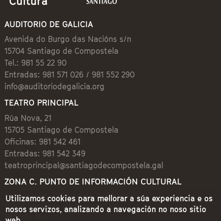
AUDITORIO DE GALICIA
Avenida do Burgo das Nacións s/n
15704 Santiago de Compostela
Tel.: 981 55 22 90
Entradas: 981 571 026 / 981 552 290
info@auditoriodegalicia.org
TEATRO PRINCIPAL
Rúa Nova, 21
15705 Santiago de Compostela
Oficinas: 981 542 461
Entradas: 981 542 349
teatroprincipal@santiagodecompostela.gal
ZONA C. PUNTO DE INFORMACIÓN CULTURAL
Preguntoiro, 1 (Praza de Cervantes)
Utilizamos cookies para mellorar a súa experiencia e os
15704 Santiago de Compostela
nosos servizos, analizando a navegación no noso sitio
981 542 462
web.