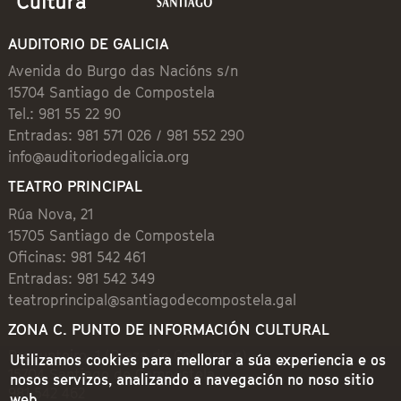
AUDITORIO DE GALICIA
Avenida do Burgo das Nacións s/n
15704 Santiago de Compostela
Tel.: 981 55 22 90
Entradas: 981 571 026 / 981 552 290
info@auditoriodegalicia.org
TEATRO PRINCIPAL
Rúa Nova, 21
15705 Santiago de Compostela
Oficinas: 981 542 461
Entradas: 981 542 349
teatroprincipal@santiagodecompostela.gal
ZONA C. PUNTO DE INFORMACIÓN CULTURAL
Preguntoiro, 1 (Praza de Cervantes)
Utilizamos cookies para mellorar a súa experiencia e os
15704 Santiago de Compostela
nosos servizos, analizando a navegación no noso sitio
981 542 462
web.