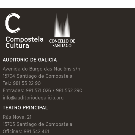
AUDITORIO DE GALICIA
Avenida do Burgo das Nacións s/n
15704 Santiago de Compostela
Tel.: 981 55 22 90
Entradas: 981 571 026 / 981 552 290
info@auditoriodegalicia.org
TEATRO PRINCIPAL
Rúa Nova, 21
15705 Santiago de Compostela
Oficinas: 981 542 461