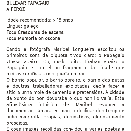
BULEVAR PAPAGAIO
A FEROZ
Idade recomendada: > 16 anos
Lingua: galego
Foco Creadoras de escena
Foco Memoria en escena
Cando a fotógrafa Maribel Longueira escoitou os
primeiros sons da piqueta tívoo claro: o Papagaio
víñase abaixo. Ou, mellor dito: tiraban abaixo o
Papagaio e con el un fragmento da cidade que
moitas coruñesas non querían mirar.
O barrio popular, o barrio obreiro, o barrio das putas
e doutras traballadoras explotadas debía facerlle
sitio a unha mole de cemento e pretensións. A cidade
da xente de ben devoraba o que non lle valía. Esta
afinadísima intuición de Maribel levouna a
documentar, cámara en man, o declinar dun tempo e
unha xeografía propias, domésticas, gloriosamente
prosaicas.
E coas imaxes recollidas convidou a varias poetas a