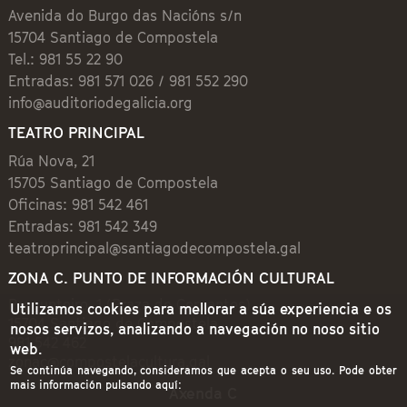
Avenida do Burgo das Nacións s/n
15704 Santiago de Compostela
Tel.: 981 55 22 90
Entradas: 981 571 026 / 981 552 290
info@auditoriodegalicia.org
TEATRO PRINCIPAL
Rúa Nova, 21
15705 Santiago de Compostela
Oficinas: 981 542 461
Entradas: 981 542 349
teatroprincipal@santiagodecompostela.gal
ZONA C. PUNTO DE INFORMACIÓN CULTURAL
Preguntoiro, 1 (Praza de Cervantes)
Utilizamos cookies para mellorar a súa experiencia e os
15704 Santiago de Compostela
nosos servizos, analizando a navegación no noso sitio
981 542 462
web.
zonac@compostelacultura.gal
Se continúa navegando, consideramos que acepta o seu uso. Pode obter
mais información pulsando aquí:
Axenda C