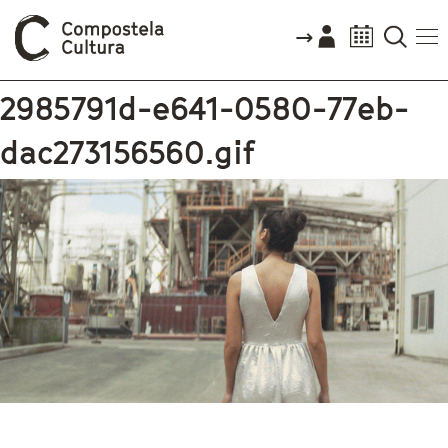
Vostede está aquí
2985791d-e641-0580-77eb-
dac273156560.gif