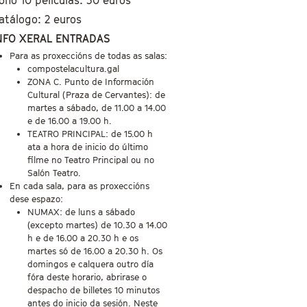
atálogo: 2 euros
NFO XERAL ENTRADAS
Para as proxeccións de todas as salas:
compostelacultura.gal
ZONA C. Punto de Información
Cultural (Praza de Cervantes): de
martes a sábado, de 11.00 a 14.00
e de 16.00 a 19.00 h.
TEATRO PRINCIPAL: de 15.00 h
ata a hora de inicio do último
filme no Teatro Principal ou no
Salón Teatro.
En cada sala, para as proxeccións
dese espazo:
NUMAX: de luns a sábado
(excepto martes) de 10.30 a 14.00
h e de 16.00 a 20.30 h e os
martes só de 16.00 a 20.30 h. Os
domingos e calquera outro día
fóra deste horario, abrirase o
despacho de billetes 10 minutos
antes do inicio da sesión. Neste