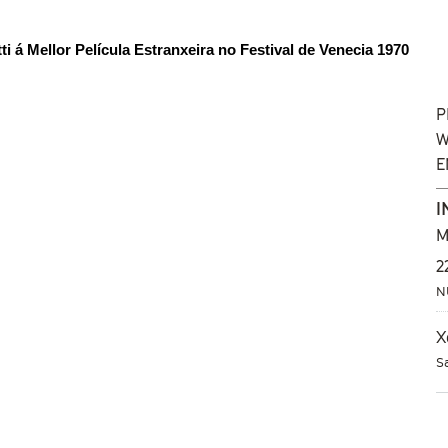
ti á Mellor Película Estranxeira no Festival de Venecia 1970
P
W
E
I
M
2
N
X
S