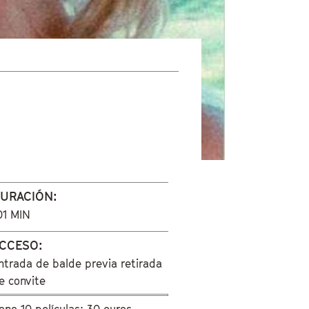
URACIÓN:
01 MIN
CCESO:
ntrada de balde previa retirada
e convite
ono 10 películas: 30 euros