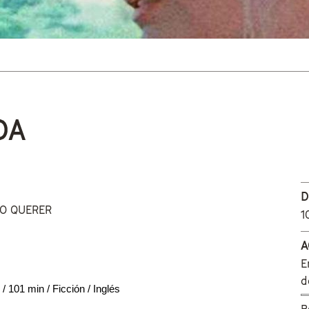
 está aquí
DA
D
DO QUERER
1
A
E
n
d
 101 min / Ficción / Inglés
B