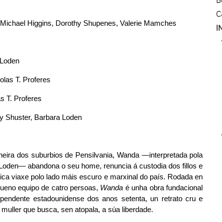
C
 Michael Higgins, Dorothy Shupenes, Valerie Mamches
I
 Loden
olas T. Proferes
as T. Proferes
y Shuster, Barbara Loden
eira dos suburbios de Pensilvania, Wanda —interpretada pola 
Loden— abandona o seu home, renuncia á custodia dos fillos e 
ática viaxe polo lado máis escuro e marxinal do país. Rodada en 
eno equipo de catro persoas, 
Wanda
 é unha obra fundacional 
pendente estadounidense dos anos setenta, un retrato cru e 
muller que busca, sen atopala, a súa liberdade.