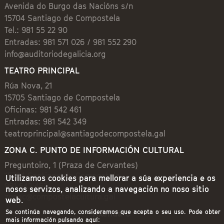
Avenida do Burgo das Nacións s/n
15704 Santiago de Compostela
Tel.: 981 55 22 90
Entradas: 981 571 026 / 981 552 290
info@auditoriodegalicia.org
TEATRO PRINCIPAL
Rúa Nova, 21
15705 Santiago de Compostela
Oficinas: 981 542 461
Entradas: 981 542 349
teatroprincipal@santiagodecompostela.gal
ZONA C. PUNTO DE INFORMACIÓN CULTURAL
Preguntoiro, 1 (Praza de Cervantes)
15704 Santiago de Compostela
Utilizamos cookies para mellorar a súa experiencia e os
981 542 462
nosos servizos, analizando a navegación no noso sitio
zonac@compostelacultura.gal
web.
Se continúa navegando, consideramos que acepta o seu uso. Pode obter
Axenda C
mais información pulsando aquí: