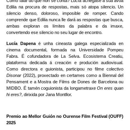
Como falar do que non se conta? Lucía achégase á súa avoa 
Edilia na procura de respostas, mais só atopa silencio. Un 
silencio denso, doloroso, imposible de romper. Cando 
comprende que Edilia nunca lle dará as respostas que busca, 
ambas exploran os límites da palabra e da imaxe, 
convertendo ese silencio no seu lugar de encontro.
Lucía Dapena 
é unha cineasta galega especializada en 
cinema documental, formada na Universidade Pompeu 
Fabra. É cofundadora de La Selva. Ecosistema Creatiu, 
plataforma dedicada á creación e produción audiovisual. 
Disonar
 (2022), proxectado en certames como a Biennal del 
Pensament e a Mostra de Films de Dones de Barcelona ou 
MIDBO. É tamén coguionista da longametraxe 
On eres quan 
hi eres?
, dirixida por Jana Montllor.
Premio ao Mellor Guión no Ourense Film Festival (OUFF) 
2025