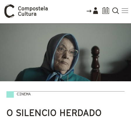
CINEMA
Vostede está aquí
O SILENCIO HERDADO