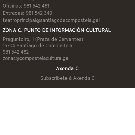
Oficinas: 981 542 461
Entradas: 981 542 349
teatroprincipal@santiagodecompostela.gal
ZONA C. PUNTO DE INFORMACIÓN CULTURAL
Preguntoiro, 1 (Praza de Cervantes)
15704 Santiago de Compostela
981 542 462
zonac@compostelacultura.gal
Axenda C
Subscríbete á Axenda C