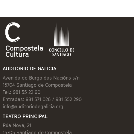
AUDITORIO DE GALICIA
Avenida do Burgo das Nacións s/n
15704 Santiago de Compostela
Tel.: 981 55 22 90
Entradas: 981 571 026 / 981 552 290
info@auditoriodegalicia.org
TEATRO PRINCIPAL
Rúa Nova, 21
15705 Santiago de Compostela