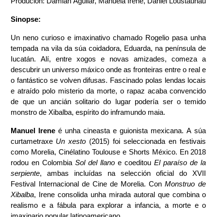
Produción: Damián Aguilar, Manuela Irene, Daniel Loustaunau
Sinopse:
Un neno curioso e imaxinativo chamado Rogelio pasa unha 
tempada na vila da súa coidadora, Eduarda, na península de 
Iucatán. Alí, entre xogos e novas amizades, comeza a 
descubrir un universo máxico onde as fronteiras entre o real e 
o fantástico se volven difusas. Fascinado polas lendas locais 
e atraído polo misterio da morte, o rapaz acaba convencido 
de que un ancián solitario do lugar podería ser o temido 
monstro de Xibalba, espírito do inframundo maia.
Manuel Irene
 é unha cineasta e guionista mexicana. A súa 
curtametraxe 
Un xesto
 (2015) foi seleccionada en festivais 
como Morelia, Cinélatino Toulouse e Shorts México. En 2018 
rodou en Colombia 
Sol del llano
 e coeditou 
El paraíso de la 
serpiente
, ambas incluídas na selección oficial do XVII 
Festival Internacional de Cine de Morelia. Con 
Monstruo de 
Xibalba
, Irene consolida unha mirada autoral que combina o 
realismo e a fábula para explorar a infancia, a morte e o 
imaxinario popular latinoamericano.