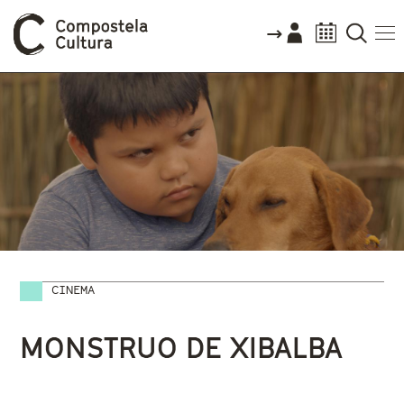
CINEMA
Vostede está aquí
MONSTRUO DE XIBALBA