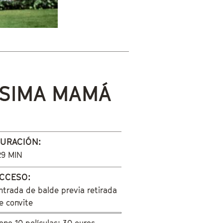
ÍSIMA MAMÁ
URACIÓN:
29 MIN
CCESO:
ntrada de balde previa retirada
e convite
ono 10 películas: 30 euros