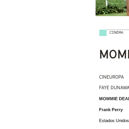
CINEMA
Vostede
MOMM
CINEUROPA
FAYE DUNAWA
MOMMIE DEAR
Frank Perry
Estados Unidos /