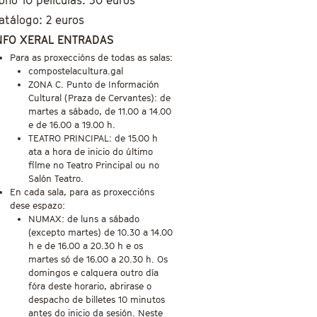
atálogo: 2 euros
NFO XERAL ENTRADAS
Para as proxeccións de todas as salas:
compostelacultura.gal
ZONA C. Punto de Información
Cultural (Praza de Cervantes): de
martes a sábado, de 11.00 a 14.00
e de 16.00 a 19.00 h.
TEATRO PRINCIPAL: de 15.00 h
ata a hora de inicio do último
filme no Teatro Principal ou no
Salón Teatro.
En cada sala, para as proxeccións
dese espazo:
NUMAX: de luns a sábado
(excepto martes) de 10.30 a 14.00
h e de 16.00 a 20.30 h e os
martes só de 16.00 a 20.30 h. Os
domingos e calquera outro día
fóra deste horario, abrirase o
despacho de billetes 10 minutos
antes do inicio da sesión. Neste