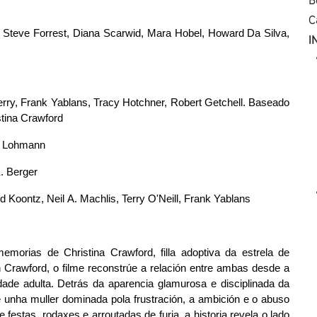
C
Steve Forrest, Diana Scarwid, Mara Hobel, Howard Da Silva, 
I
rry, Frank Yablans, Tracy Hotchner, Robert Getchell. Baseado 
stina Crawford
ul Lohmann
E. Berger
d Koontz, Neil A. Machlis, Terry O'Neill, Frank Yablans
morias de Christina Crawford, filla adoptiva da estrela de 
Crawford, o filme reconstrúe a relación entre ambas desde a 
idade adulta. Detrás da aparencia glamurosa e disciplinada da 
 unha muller dominada pola frustración, a ambición e o abuso 
 festas, rodaxes e arroutadas de furia, a historia revela o lado 