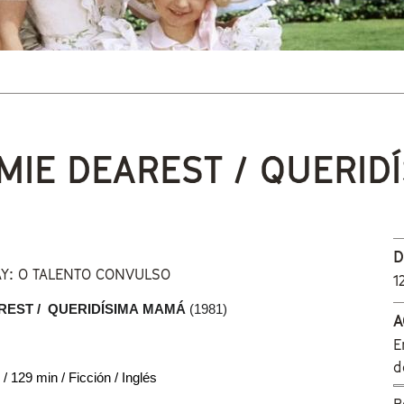
 está aquí
IE DEAREST / QUERID
D
Y: O TALENTO CONVULSO
1
EST /  QUERIDÍSIMA MAMÁ 
(1981)
A
E
d
 129 min / Ficción / Inglés
B