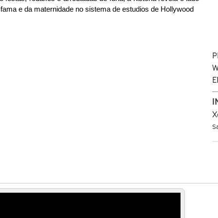
 fama e da maternidade no sistema de estudios de Hollywood
P
W
E
I
X
S
Dearest - Trailer