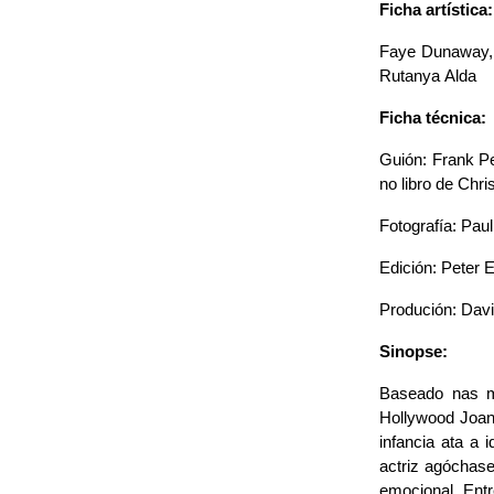
Ficha artística:
Faye Dunaway, 
Rutanya Alda
Ficha técnica:
Guión: Frank Pe
no libro de Chri
Fotografía: Pa
Edición: Peter 
Produción: Davi
Sinopse:
Baseado nas me
Hollywood Joan 
infancia ata a 
actriz agóchase
emocional. Entre