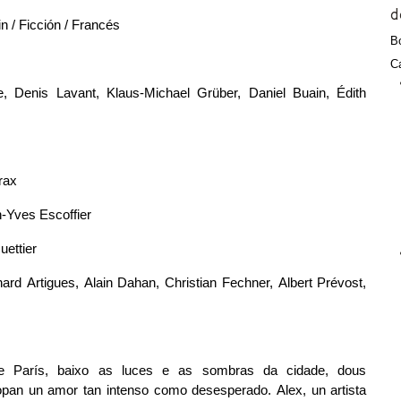
d
n / Ficción / Francés
Bo
Ca
he, Denis Lavant, Klaus-Michael Grüber, Daniel Buain, Édith 
rax
n-Yves Escoffier
uettier
ard Artigues, Alain Dahan, Christian Fechner, Albert Prévost, 
 París, baixo as luces e as sombras da cidade, dous 
pan un amor tan intenso como desesperado. Alex, un artista 