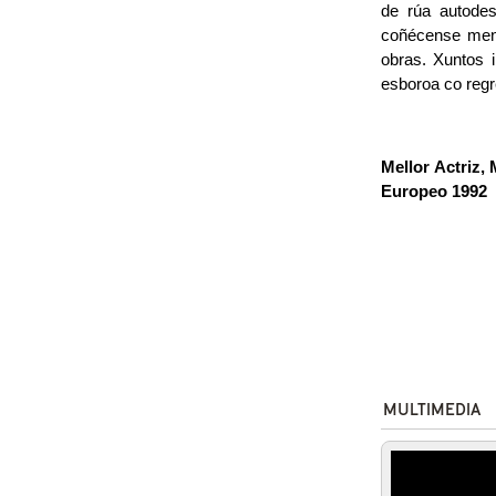
de rúa autodes
coñécense ment
obras. Xuntos i
esboroa co regr
Mellor Actriz,
Europeo 1992
MULTIMEDIA
Les Ama