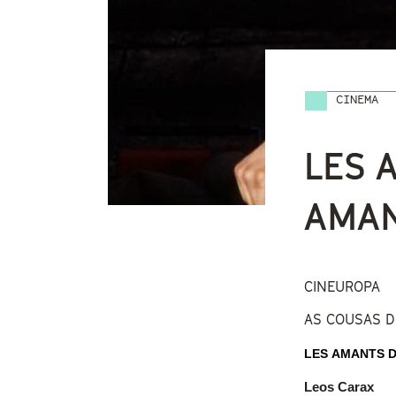
CINEMA
Vostede
LES 
AMAN
CINEUROPA
AS COUSAS 
LES AMANTS 
Leos Carax