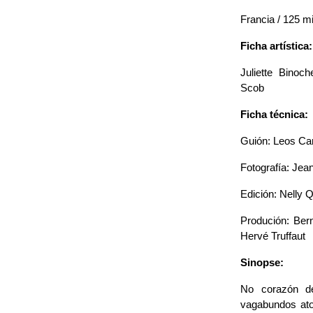
Francia / 125 mi
Ficha artística:
Juliette Binoc
Scob
Ficha técnica:
Guión: Leos Ca
Fotografía: Jea
Edición: Nelly Q
Produción: Bern
Hervé Truffaut
Sinopse:
No corazón de
vagabundos ato