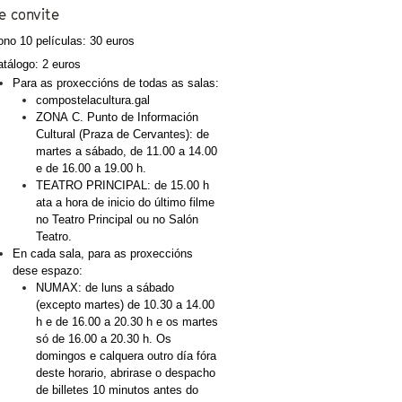
e convite
no 10 películas: 30 euros
tálogo: 2 euros
Para as proxeccións de todas as salas:
compostelacultura.gal
ZONA C. Punto de Información 
Cultural (Praza de Cervantes): de 
martes a sábado, de 11.00 a 14.00 
e de 16.00 a 19.00 h.
TEATRO PRINCIPAL: de 15.00 h 
ata a hora de inicio do último filme 
no Teatro Principal ou no Salón 
Teatro. 
En cada sala, para as proxeccións 
dese espazo:
NUMAX: de luns a sábado 
(excepto martes) de 10.30 a 14.00 
h e de 16.00 a 20.30 h e os martes 
só de 16.00 a 20.30 h. Os 
domingos e calquera outro día fóra 
deste horario, abrirase o despacho 
de billetes 10 minutos antes do 