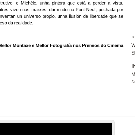
trutivo, e Michèle, unha pintora que está a perder a vista, 
res viven nas marxes, durmindo na Pont-Neuf, pechada por 
nventan un universo propio, unha ilusión de liberdade que se 
eso da realidade.
P
W
 Mellor Montaxe e Mellor Fotografía nos Premios do Cinema 
E
I
M
S
nts du Pont Neuf Trailer