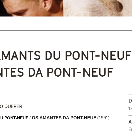
 está aquí
AMANTS DU PONT-NEUF
TES DA PONT-NEUF
D
DO QUERER
1
DU PONT-NEUF
 / 
OS AMANTES DA PONT-NEUF 
(1991)
A
E