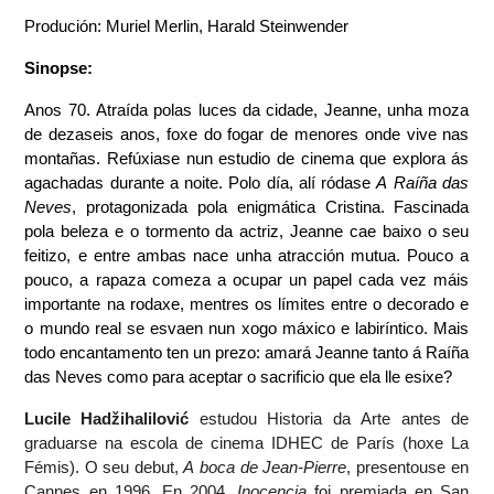
Produción: Muriel Merlin, Harald Steinwender
Sinopse:
Anos 70. Atraída polas luces da cidade, Jeanne, unha moza 
de dezaseis anos, foxe do fogar de menores onde vive nas 
montañas. Refúxiase nun estudio de cinema que explora ás 
agachadas durante a noite. Polo día, alí ródase 
A Raíña das 
Neves
, protagonizada pola enigmática Cristina. Fascinada 
pola beleza e o tormento da actriz, Jeanne cae baixo o seu 
feitizo, e entre ambas nace unha atracción mutua. Pouco a 
pouco, a rapaza comeza a ocupar un papel cada vez máis 
importante na rodaxe, mentres os límites entre o decorado e 
o mundo real se esvaen nun xogo máxico e labiríntico. Mais 
todo encantamento ten un prezo: amará Jeanne tanto á Raíña 
das Neves como para aceptar o sacrificio que ela lle esixe?
Lucile Hadžihalilović
 estudou Historia da Arte antes de 
graduarse na escola de cinema IDHEC de París (hoxe La 
Fémis). O seu debut, 
A boca de Jean-Pierre
, presentouse en 
Cannes en 1996. En 2004, 
Inocencia 
foi premiada en San 