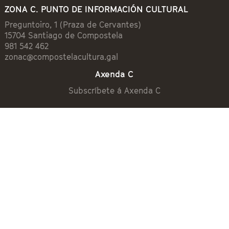
ZONA C. PUNTO DE INFORMACIÓN CULTURAL
Preguntoiro, 1 (Praza de Cervantes)
15704 Santiago de Compostela
981 542 462
zonac@compostelacultura.gal
Axenda C
Subscríbete á Axenda C