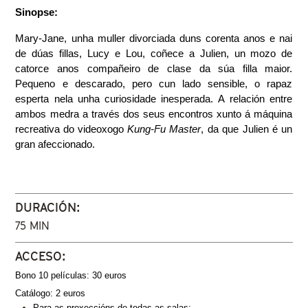
Sinopse:
Mary-Jane, unha muller divorciada duns corenta anos e nai 
de dúas fillas, Lucy e Lou, coñece a Julien, un mozo de 
catorce anos compañeiro de clase da súa filla maior. 
Pequeno e descarado, pero cun lado sensible, o rapaz 
esperta nela unha curiosidade inesperada. A relación entre 
ambos medra a través dos seus encontros xunto á máquina 
recreativa do videoxogo 
Kung-Fu Master
, da que Julien é un 
gran afeccionado.
DURACIÓN:
75 MIN
ACCESO:
Bono 10 películas: 30 euros
Catálogo: 2 euros
Para as proxeccións de todas as salas: