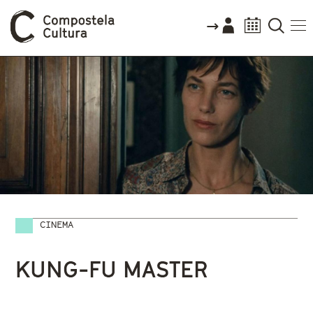
CINEMA
Vostede está aquí
KUNG-FU MASTER