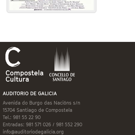
AUDITORIO DE GALICIA
Avenida do Burgo das Nacións s/n
15704 Santiago de Compostela
Tel.: 981 55 22 90
Entradas: 981 571 026 / 981 552 290
info@auditoriodegalicia.org