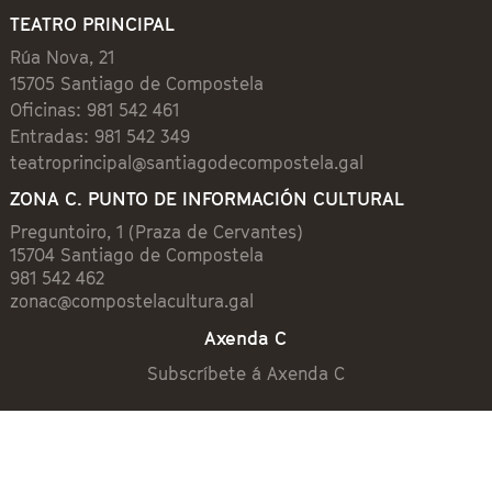
TEATRO PRINCIPAL
Rúa Nova, 21
15705 Santiago de Compostela
Oficinas: 981 542 461
Entradas: 981 542 349
teatroprincipal@santiagodecompostela.gal
ZONA C. PUNTO DE INFORMACIÓN CULTURAL
Preguntoiro, 1 (Praza de Cervantes)
15704 Santiago de Compostela
981 542 462
zonac@compostelacultura.gal
Axenda C
Subscríbete á Axenda C