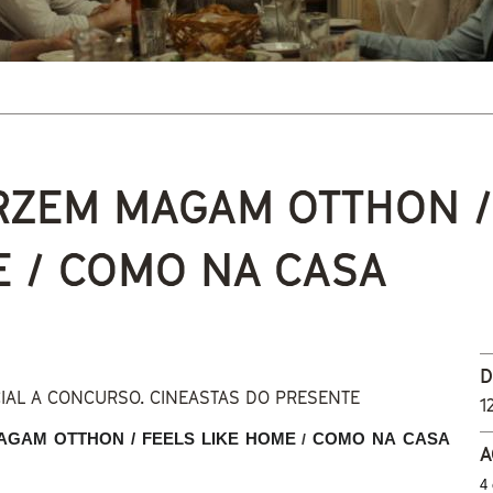
 está aquí
ÉRZEM MAGAM OTTHON /
 / COMO NA CASA
D
CIAL A CONCURSO. CINEASTAS DO PRESENTE
1
AGAM OTTHON / FEELS LIKE HOME 
/ 
A
4