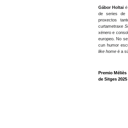
Gábor Holtai
 é
de series de t
proxectos ta
curtametraxe 
S
xénero e consol
europeo. No se
cun humor escu
like home
 é a s
Premio Méliès 
de Sitges 2025