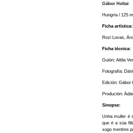
Gábor Holtai
Hungría / 125 m
Ficha artística:
Rozi Lovas, Áro
Ficha técnica:
Guión: Attila Ve
Fotografía: Dán
Edición: Gábor 
Produción: Ádám
Sinopse:
Unha muller é s
que é a súa fil
xogo mentres p