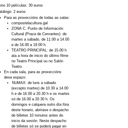
no 10 películas: 30 euros
tálogo: 2 euros
Para as proxeccións de todas as salas:
compostelacultura.gal
ZONA C. Punto de Información 
Cultural (Praza de Cervantes): de 
martes a sábado, de 11.00 a 14.00 
e de 16.00 a 19.00 h.
TEATRO PRINCIPAL: de 15.00 h 
ata a hora de inicio do último filme 
no Teatro Principal ou no Salón 
Teatro. 
En cada sala, para as proxeccións 
dese espazo:
NUMAX: de luns a sábado 
(excepto martes) de 10.30 a 14.00 
h e de 16.00 a 20.30 h e os martes 
só de 16.00 a 20.30 h. Os 
domingos e calquera outro día fóra 
deste horario, abrirase o despacho 
de billetes 10 minutos antes do 
inicio da sesión. Neste despacho 
de billetes só se poderá pagar en 