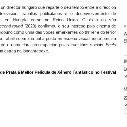
 un director húngaro que reparte o seu tempo entre a dirección 
elevisión, traballos publicitarios e o desenvolvemento de 
nto en Hungría como no Reino Unido. O éxito da súa 
econd round
 (2020) confirmou o seu interese polo cinema de 
P
idouno como unha das voces emerxentes do thriller e do terror 
W
u traballo combina unha posta en escena visualmente precisa 
E
ro e unha clara preocupación polas cuestións sociais. 
Feels 
úa estrea na longametraxe.
I
L
de Prata á Mellor Película de Xénero Fantástico no Festival 
S
M
2
S