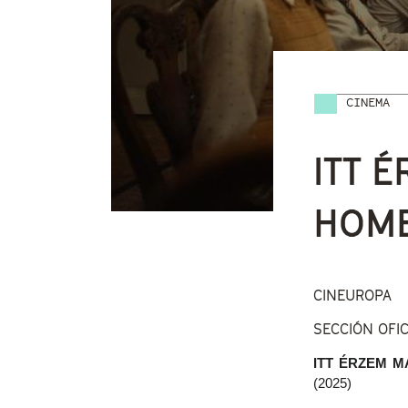
CINEMA
Vostede
ITT 
HOME
CINEUROPA
SECCIÓN OFI
ITT ÉRZEM M
(2025)