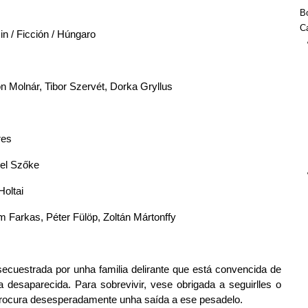
Bo
Ca
in / Ficción / Húngaro
n Molnár, Tibor Szervét, Dorka Gryllus 
res
iel Szőke
Holtai
 Farkas, Péter Fülöp, Zoltán Mártonffy
ecuestrada por unha familia delirante que está convencida de 
la desaparecida. Para sobrevivir, vese obrigada a seguirlles o 
rocura desesperadamente unha saída a ese pesadelo.