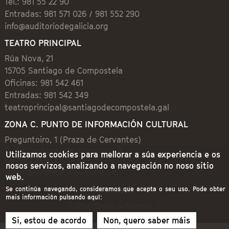
Tel.: 981 55 22 90
Entradas: 981 571 026 / 981 552 290
info@auditoriodegalicia.org
TEATRO PRINCIPAL
Rúa Nova, 21
15705 Santiago de Compostela
Oficinas: 981 542 461
Entradas: 981 542 349
teatroprincipal@santiagodecompostela.gal
ZONA C. PUNTO DE INFORMACIÓN CULTURAL
Preguntoiro, 1 (Praza de Cervantes)
15704 Santiago de Compostela
Utilizamos cookies para mellorar a súa experiencia e os
981 542 462
nosos servizos, analizando a navegación no noso sitio
zonac@compostelacultura.gal
web.
Axenda C
Se continúa navegando, consideramos que acepta o seu uso. Pode obter
mais información pulsando aquí:
Subscríbete á Axenda C
Si, estou de acordo
Non, quero saber máis