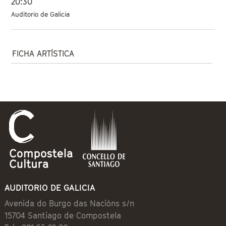
20:30
Auditorio de Galicia
Mostrar
FICHA ARTÍSTICA
AUDITORIO DE GALICIA
Avenida do Burgo das Nacións s/n
15704 Santiago de Compostela