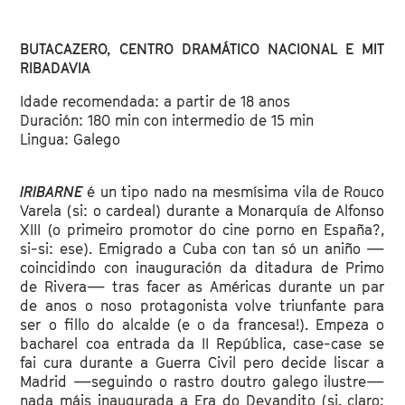
BUTACAZERO, CENTRO DRAMÁTICO NACIONAL E MIT
RIBADAVIA
Idade recomendada: a partir de 18 anos
Duración: 180 min con intermedio de 15 min
Lingua: Galego
IRIBARNE
é un tipo nado na mesmísima vila de Rouco
Varela (si: o cardeal) durante a Monarquía de Alfonso
XIII (o primeiro promotor do cine porno en España?,
si-si: ese). Emigrado a Cuba con tan só un aniño —
coincidindo con inauguración da ditadura de Primo
de Rivera— tras facer as Américas durante un par
de anos o noso protagonista volve triunfante para
ser o fillo do alcalde (e o da francesa!). Empeza o
bacharel coa entrada da II República, case-case se
fai cura durante a Guerra Civil pero decide liscar a
Madrid —seguindo o rastro doutro galego ilustre—
nada máis inaugurada a Era do Devandito (si, claro: