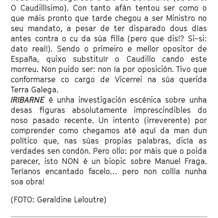
O Caudillísimo). Con tanto afán tentou ser como o
que máis pronto que tarde chegou a ser Ministro no
seu mandato, a pesar de ter disparado dous días
antes contra o cu da súa filla (pero que dis!? Si-si:
dato real!). Sendo o primeiro e mellor opositor de
España, quixo substituír o Caudillo cando este
morreu. Non puido ser: non ía por oposición. Tivo que
conformarse co cargo de Vicerrei na súa querida
Terra Galega.
IRIBARNE
é unha investigación escénica sobre unha
desas figuras absolutamente imprescindibles do
noso pasado recente. Un intento (irreverente) por
comprender como chegamos até aquí da man dun
político que, nas súas propias palabras, dicía as
verdades sen condón. Pero ollo: por máis que o poida
parecer, isto NON é un biopic sobre Manuel Fraga.
Teríanos encantado facelo… pero non collía nunha
soa obra!
(FOTO: Geraldine Leloutre)