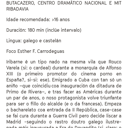
BUTACAZERO, CENTRO DRAMÁTICO NACIONAL E MIT
RIBADAVIA
Idade recomendada: >16 anos
Duración: 180 min (inclúe intervalo)
Lingua: galego e castelán
Foco Esther F. Carrodeguas
Iribarne é un tipo nado na mesma vila que Rouco
Varela (si: o cardeal) durante a monarquía de Alfonso
XIII (o primeiro promotor do cinema porno en
España?, si-si: ese). Emigrado a Cuba con tan só un
aniño –que coincidiu coa inauguración da ditadura de
Primo de Rivera–, e tras facer as Américas durante
un par de anos, o noso protagonista volve triunfante
para ser o fillo do alcalde (e o da francesa). Empeza
o bacharelato coa entrada da II República, case-case
se fai cura durante a Guerra Civil pero decide liscar a
Madrid -seguindo o rastro doutro galego ilustre-
nada máis inaugurada a Era do Devandito (si, claro: o