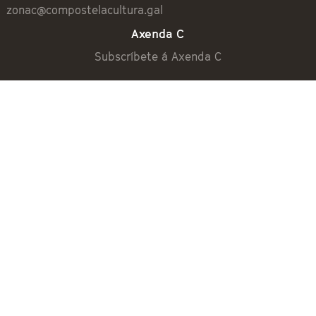
zonac@compostelacultura.gal
Axenda C
Subscríbete á Axenda C