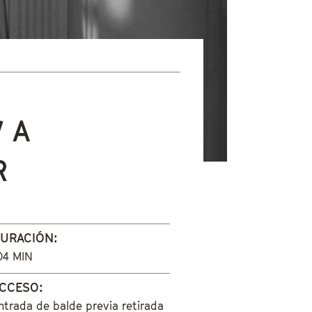
 A
R
URACIÓN:
04 MIN
CCESO:
ntrada de balde previa retirada