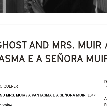
 está aquí
GHOST AND MRS. MUIR /
ASMA E A SEÑORA MUI
D
DO QUERER
1
ND MRS. MUIR
 / 
A PANTASMA E A SEÑORA MUIR 
(1947)
A
E
kiewicz