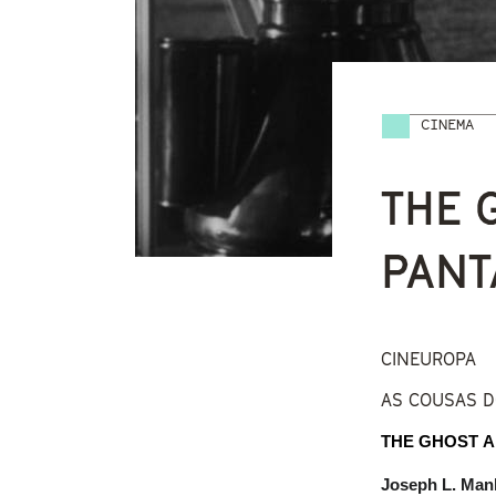
CINEMA
Vostede
THE 
PANT
CINEUROPA
AS COUSAS 
THE GHOST A
Joseph L. Man