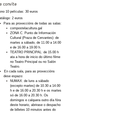
e convite
no 10 películas: 30 euros
tálogo: 2 euros
Para as proxeccións de todas as salas:
compostelacultura.gal
ZONA C. Punto de Información 
Cultural (Praza de Cervantes): de 
martes a sábado, de 11.00 a 14.00 
e de 16.00 a 19.00 h.
TEATRO PRINCIPAL: de 15.00 h 
ata a hora de inicio do último filme 
no Teatro Principal ou no Salón 
Teatro. 
En cada sala, para as proxeccións 
dese espazo:
NUMAX: de luns a sábado 
(excepto martes) de 10.30 a 14.00 
h e de 16.00 a 20.30 h e os martes 
só de 16.00 a 20.30 h. Os 
domingos e calquera outro día fóra 
deste horario, abrirase o despacho 
de billetes 10 minutos antes do 