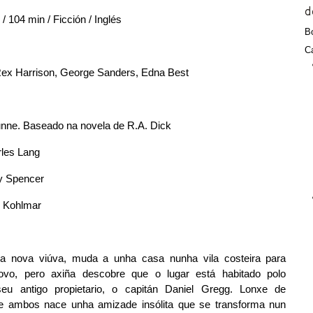
d
 104 min / Ficción / Inglés
Bo
Ca
Rex Harrison, George Sanders, Edna Best
unne. Baseado na novela de R.A. Dick
rles Lang
hy Spencer
d Kohlmar
a nova viúva, muda a unha casa nunha vila costeira para 
vo, pero axiña descobre que o lugar está habitado polo 
eu antigo propietario, o capitán Daniel Gregg. Lonxe de 
re ambos nace unha amizade insólita que se transforma nun 