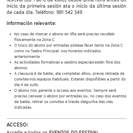
inicio da primeira sesión ata o inicio da última sesión
de cada día. Teléfono: 981 542 349
Información relevante:
No caso de mercar o abono en liña será preciso recollelo
fisicamente na Zona C.
O troco do abono por entradas pódese facer tanto na Zona C
como no Teatro Principal, nos horarios indicados
anteriormente
As actividades formativas e sesións especiais están fóra dos
abonos.
A clausura é de balde, ata completar aforo, previa retirada de
convites nos espazos habituais. Estaran dispoñibles a partir do
día 4 de xullo.
O abono non garante o acceso aos eventos. Sempre será
preciso canxear o abono por entradas ou, no caso dos eventos
de balde, retirar os convites a través dalgunha das vías
indicadas.
ACCESO:
Accede a todos os
EVENTOS DO FESTIVAL