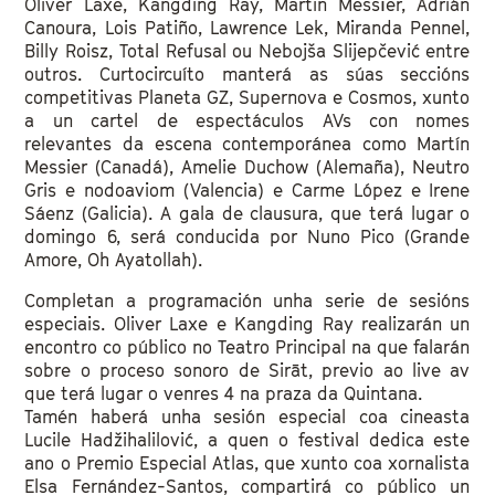
Oliver Laxe, Kangding Ray, Martin Mess
i
er, Adrián
Canoura, Lois Patiño, Lawrence Lek, Miranda Pennel,
Billy Roisz, Total Refusal ou Nebojša Slijepčević entre
outros. Curtocircuíto manterá as súas seccións
competitivas Planeta GZ, Supernova e Cosmos, xunto
a un cartel de espectáculos AVs con nomes
relevantes da escena contemporánea como Martín
Messier (Canadá), Amelie Duchow (Alemaña), Neutro
Gris e nodoaviom (Valencia) e Carme López e Irene
Sáenz (Galicia). A gala de clausura, que terá lugar o
domingo 6, será conducida por Nuno Pico (Grande
Amore, Oh Ayatollah).
Completan a programación unha serie de sesións
especiais. Oliver Laxe e Kangding Ray realizarán un
encontro co público no Teatro Principal na que falarán
sobre o proceso sonoro de Sirāt, previo ao live av
que terá lugar o venres 4 na praza da Quintana.
Tamén haberá unha sesión especial coa cineasta
Lucile Hadžihalilović, a quen o festival dedica este
ano o Premio Especial Atlas, que xunto coa xornalista
Elsa Fernández-Santos, compartirá co público un