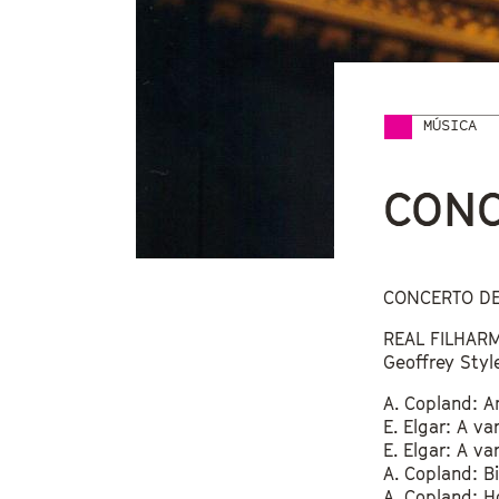
MÚSICA
Vostede
CONC
CONCERTO DE
REAL FILHARM
Geoffrey Style
A. Copland: A
E. Elgar: A va
E. Elgar: A va
A. Copland: Bi
A. Copland: 