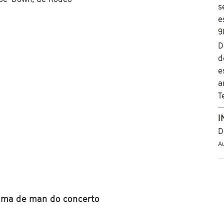
s
e
9
D
d
e
a
T
I
D
Au
ama de man do concerto