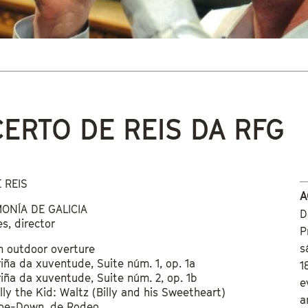
 está aquí
ERTO DE REIS DA RFG
 REIS
A
ONÍA DE GALICIA
D
s, director
P
s
n outdoor overture
riña da xuventude, Suite núm. 1, op. 1a
1
riña da xuventude, Suite núm. 2, op. 1b
e
lly the Kid: Waltz (Billy and his Sweetheart)
a
Hoe-Down, de Rodeo