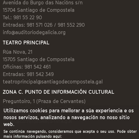
Avenida do Burgo das Nacións s/n
15704 Santiago de Compostela
Tel.: 981 55 22 90
Entradas: 981 571 026 / 981 552 290
info@auditoriodegalicia.org
TEATRO PRINCIPAL
Rúa Nova, 21
15705 Santiago de Compostela
Oficinas: 981 542 461
Entradas: 981 542 349
teatroprincipal@santiagodecompostela.gal
ZONA C. PUNTO DE INFORMACIÓN CULTURAL
Preguntoiro, 1 (Praza de Cervantes)
15704 Santiago de Compostela
Utilizamos cookies para mellorar a súa experiencia e os
981 542 462
nosos servizos, analizando a navegación no noso sitio
zonac@compostelacultura.gal
web.
Axenda C
Se continúa navegando, consideramos que acepta o seu uso. Pode obter
mais información pulsando aquí: