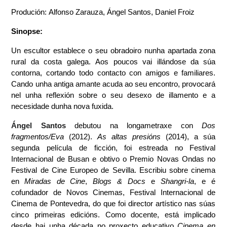
Produción: Alfonso Zarauza, Ángel Santos, Daniel Froiz
Sinopse:
Un escultor establece o seu obradoiro nunha apartada zona 
rural da costa galega. Aos poucos vai illándose da súa 
contorna, cortando todo contacto con amigos e familiares. 
Cando unha antiga amante acuda ao seu encontro, provocará 
nel unha reflexión sobre o seu desexo de illamento e a 
necesidade dunha nova fuxida.
Ángel Santos 
debutou na longametraxe con 
Dos 
fragmentos/Eva
 (2012). 
As altas presións
 (2014), a súa 
segunda película de ficción, foi estreada no Festival 
Internacional de Busan e obtivo o Premio Novas Ondas no 
Festival de Cine Europeo de Sevilla. Escribiu sobre cinema 
en 
Miradas de Cine
, 
Blogs & Docs
 e 
Shangri-la
, e é 
cofundador de Novos Cinemas, Festival Internacional de 
Cinema de Pontevedra, do que foi director artístico nas súas 
cinco primeiras edicións. Como docente, está implicado 
desde hai unha década no proxecto educativo 
Cinema en 