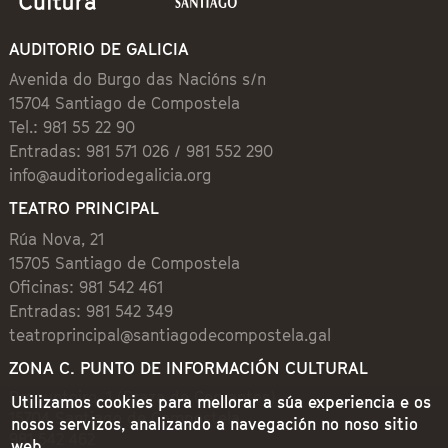
AUDITORIO DE GALICIA
Avenida do Burgo das Nacións s/n
15704 Santiago de Compostela
Tel.: 981 55 22 90
Entradas: 981 571 026 / 981 552 290
info@auditoriodegalicia.org
TEATRO PRINCIPAL
Rúa Nova, 21
15705 Santiago de Compostela
Oficinas: 981 542 461
Entradas: 981 542 349
teatroprincipal@santiagodecompostela.gal
ZONA C. PUNTO DE INFORMACIÓN CULTURAL
Preguntoiro, 1 (Praza de Cervantes)
Utilizamos cookies para mellorar a súa experiencia e os
15704 Santiago de Compostela
nosos servizos, analizando a navegación no noso sitio
981 542 462
web.