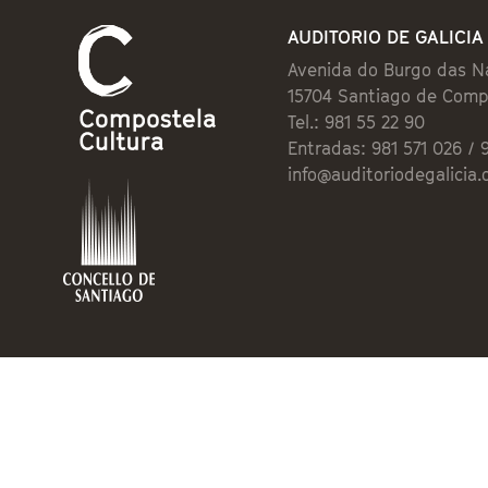
AUDITORIO DE GALICIA
Avenida do Burgo das N
15704 Santiago de Comp
Tel.: 981 55 22 90
Entradas: 981 571 026 / 
info@auditoriodegalicia.