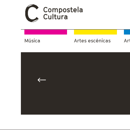
Música
Artes escénicas
Ar
Vostede está aquí