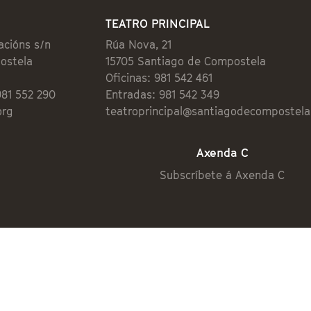
TEATRO PRINCIPAL
acións s/n
Rúa Nova, 21
ostela
15705 Santiago de Compostela
Oficinas: 981 542 461
981 552 290
Entradas: 981 542 349
org
teatroprincipal@santiagodecompostela
Axenda C
Subscríbete á Axenda C