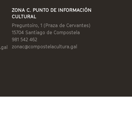
ZONA C. PUNTO DE INFORMACIÓN
CULTURAL
Preguntoiro, 1 (Praza de Cervantes)
15704 Santiago de Compostela
981 542 462
zonac@compostelacultura.gal
.gal