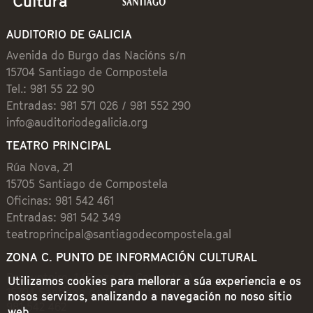
AUDITORIO DE GALICIA
Avenida do Burgo das Nacións s/n
15704 Santiago de Compostela
Tel.: 981 55 22 90
Entradas: 981 571 026 / 981 552 290
info@auditoriodegalicia.org
TEATRO PRINCIPAL
Rúa Nova, 21
15705 Santiago de Compostela
Oficinas: 981 542 461
Entradas: 981 542 349
teatroprincipal@santiagodecompostela.gal
ZONA C. PUNTO DE INFORMACIÓN CULTURAL
Preguntoiro, 1 (Praza de Cervantes)
Utilizamos cookies para mellorar a súa experiencia e os
15704 Santiago de Compostela
nosos servizos, analizando a navegación no noso sitio
981 542 462
web.