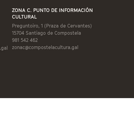
ZONA C. PUNTO DE INFORMACIÓN
CULTURAL
Preguntoiro, 1 (Praza de Cervantes)
15704 Santiago de Compostela
981 542 462
zonac@compostelacultura.gal
.gal