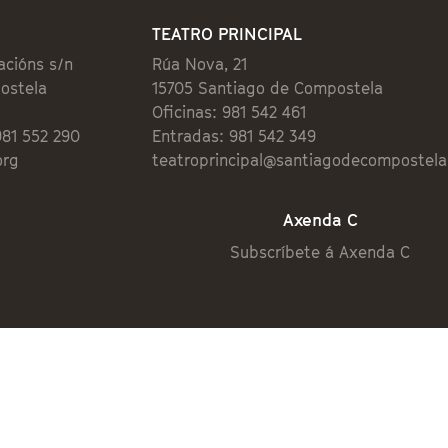
TEATRO PRINCIPAL
acións s/n
Rúa Nova, 21
ostela
15705 Santiago de Compostela
Oficinas: 981 542 461
981 552 290
Entradas: 981 542 349
org
teatroprincipal@santiagodecompostela
Axenda C
Subscríbete á Axenda C