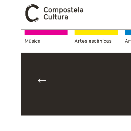
Música
Artes escénicas
Ar
Vostede está aquí