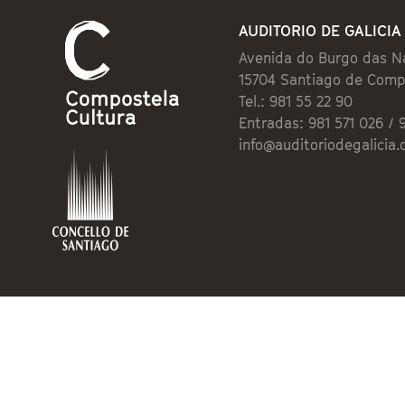
AUDITORIO DE GALICIA
Avenida do Burgo das N
15704 Santiago de Comp
Tel.: 981 55 22 90
Entradas: 981 571 026 / 
info@auditoriodegalicia.