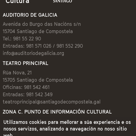
AUDITORIO DE GALICIA
Avenida do Burgo das Nacións s/n
15704 Santiago de Compostela
Tel.: 981 55 22 90
Entradas: 981 571 026 / 981 552 290
info@auditoriodegalicia.org
TEATRO PRINCIPAL
Rúa Nova, 21
15705 Santiago de Compostela
Oficinas: 981 542 461
Entradas: 981 542 349
teatroprincipal@santiagodecompostela.gal
ZONA C. PUNTO DE INFORMACIÓN CULTURAL
Preguntoiro, 1 (Praza de Cervantes)
Utilizamos cookies para mellorar a súa experiencia e os
15704 Santiago de Compostela
nosos servizos, analizando a navegación no noso sitio
981 542 462
web.