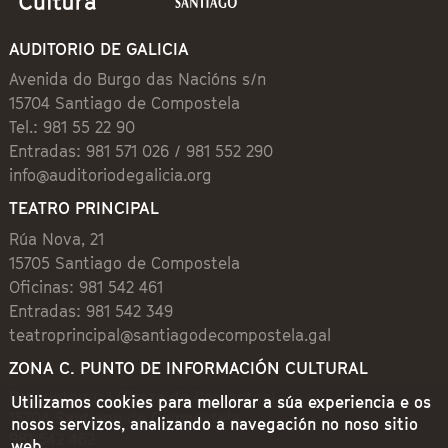
AUDITORIO DE GALICIA
Avenida do Burgo das Nacións s/n
15704 Santiago de Compostela
Tel.: 981 55 22 90
Entradas: 981 571 026 / 981 552 290
info@auditoriodegalicia.org
TEATRO PRINCIPAL
Rúa Nova, 21
15705 Santiago de Compostela
Oficinas: 981 542 461
Entradas: 981 542 349
teatroprincipal@santiagodecompostela.gal
ZONA C. PUNTO DE INFORMACIÓN CULTURAL
Preguntoiro, 1 (Praza de Cervantes)
Utilizamos cookies para mellorar a súa experiencia e os
15704 Santiago de Compostela
nosos servizos, analizando a navegación no noso sitio
981 542 462
web.