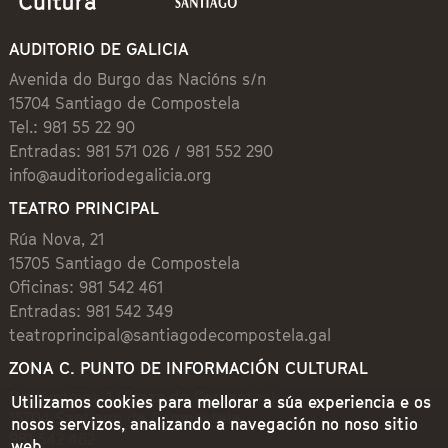
AUDITORIO DE GALICIA
Avenida do Burgo das Nacións s/n
15704 Santiago de Compostela
Tel.: 981 55 22 90
Entradas: 981 571 026 / 981 552 290
info@auditoriodegalicia.org
TEATRO PRINCIPAL
Rúa Nova, 21
15705 Santiago de Compostela
Oficinas: 981 542 461
Entradas: 981 542 349
teatroprincipal@santiagodecompostela.gal
ZONA C. PUNTO DE INFORMACIÓN CULTURAL
Preguntoiro, 1 (Praza de Cervantes)
Utilizamos cookies para mellorar a súa experiencia e os
15704 Santiago de Compostela
nosos servizos, analizando a navegación no noso sitio
981 542 462
web.