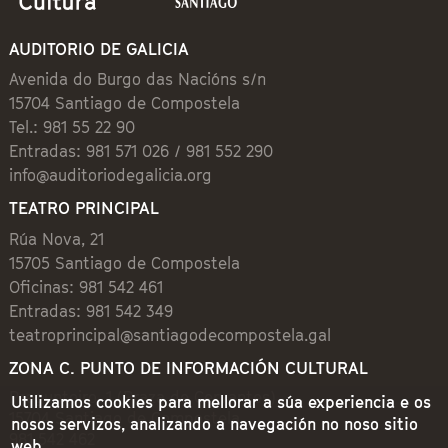
AUDITORIO DE GALICIA
Avenida do Burgo das Nacións s/n
15704 Santiago de Compostela
Tel.: 981 55 22 90
Entradas: 981 571 026 / 981 552 290
info@auditoriodegalicia.org
TEATRO PRINCIPAL
Rúa Nova, 21
15705 Santiago de Compostela
Oficinas: 981 542 461
Entradas: 981 542 349
teatroprincipal@santiagodecompostela.gal
ZONA C. PUNTO DE INFORMACIÓN CULTURAL
Preguntoiro, 1 (Praza de Cervantes)
Utilizamos cookies para mellorar a súa experiencia e os
15704 Santiago de Compostela
nosos servizos, analizando a navegación no noso sitio
981 542 462
web.