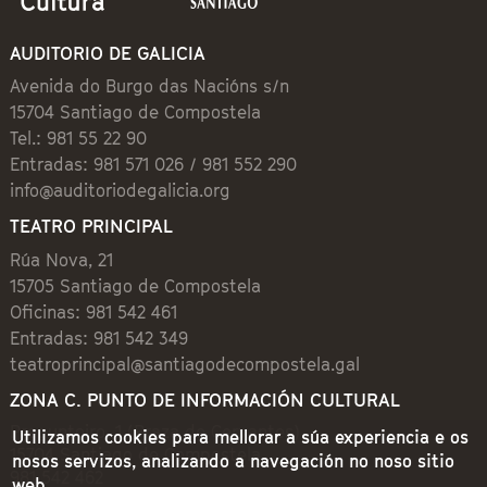
AUDITORIO DE GALICIA
Avenida do Burgo das Nacións s/n
15704 Santiago de Compostela
Tel.: 981 55 22 90
Entradas: 981 571 026 / 981 552 290
info@auditoriodegalicia.org
TEATRO PRINCIPAL
Rúa Nova, 21
15705 Santiago de Compostela
Oficinas: 981 542 461
Entradas: 981 542 349
teatroprincipal@santiagodecompostela.gal
ZONA C. PUNTO DE INFORMACIÓN CULTURAL
Preguntoiro, 1 (Praza de Cervantes)
Utilizamos cookies para mellorar a súa experiencia e os
15704 Santiago de Compostela
nosos servizos, analizando a navegación no noso sitio
981 542 462
web.