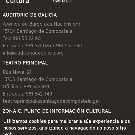
AUDITORIO DE GALICIA
Avenida do Burgo das Nacións s/n
15704 Santiago de Compostela
Tel.: 981 55 22 90
Entradas: 981 571 026 / 981 552 290
info@auditoriodegalicia.org
TEATRO PRINCIPAL
Rúa Nova, 21
15705 Santiago de Compostela
Oficinas: 981 542 461
Entradas: 981 542 349
teatroprincipal@santiagodecompostela.gal
ZONA C. PUNTO DE INFORMACIÓN CULTURAL
Preguntoiro, 1 (Praza de Cervantes)
Utilizamos cookies para mellorar a súa experiencia e os
15704 Santiago de Compostela
nosos servizos, analizando a navegación no noso sitio
981 542 462
web.