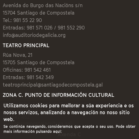
Avenida do Burgo das Nacións s/n
15704 Santiago de Compostela
Tel.: 981 55 22 90
Entradas: 981 571 026 / 981 552 290
info@auditoriodegalicia.org
TEATRO PRINCIPAL
Rúa Nova, 21
15705 Santiago de Compostela
Oficinas: 981 542 461
Entradas: 981 542 349
teatroprincipal@santiagodecompostela.gal
ZONA C. PUNTO DE INFORMACIÓN CULTURAL
Preguntoiro, 1 (Praza de Cervantes)
Utilizamos cookies para mellorar a súa experiencia e os
15704 Santiago de Compostela
nosos servizos, analizando a navegación no noso sitio
981 542 462
web.
zonac@compostelacultura.gal
Se continúa navegando, consideramos que acepta o seu uso. Pode obter
mais información pulsando aquí:
Axenda C