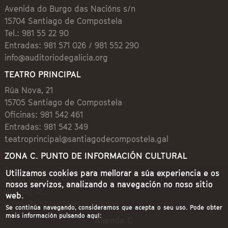
Avenida do Burgo das Nacións s/n
15704 Santiago de Compostela
Tel.: 981 55 22 90
Entradas: 981 571 026 / 981 552 290
info@auditoriodegalicia.org
TEATRO PRINCIPAL
Rúa Nova, 21
15705 Santiago de Compostela
Oficinas: 981 542 461
Entradas: 981 542 349
teatroprincipal@santiagodecompostela.gal
ZONA C. PUNTO DE INFORMACIÓN CULTURAL
Preguntoiro, 1 (Praza de Cervantes)
Utilizamos cookies para mellorar a súa experiencia e os
15704 Santiago de Compostela
nosos servizos, analizando a navegación no noso sitio
981 542 462
web.
zonac@compostelacultura.gal
Se continúa navegando, consideramos que acepta o seu uso. Pode obter
mais información pulsando aquí:
Axenda C