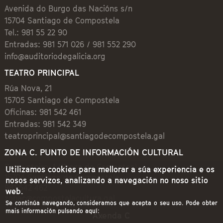
Avenida do Burgo das Nacións s/n
15704 Santiago de Compostela
Tel.: 981 55 22 90
Entradas: 981 571 026 / 981 552 290
info@auditoriodegalicia.org
TEATRO PRINCIPAL
Rúa Nova, 21
15705 Santiago de Compostela
Oficinas: 981 542 461
Entradas: 981 542 349
teatroprincipal@santiagodecompostela.gal
ZONA C. PUNTO DE INFORMACIÓN CULTURAL
Preguntoiro, 1 (Praza de Cervantes)
Utilizamos cookies para mellorar a súa experiencia e os
15704 Santiago de Compostela
nosos servizos, analizando a navegación no noso sitio
981 542 462
web.
zonac@compostelacultura.gal
Se continúa navegando, consideramos que acepta o seu uso. Pode obter
mais información pulsando aquí:
Axenda C