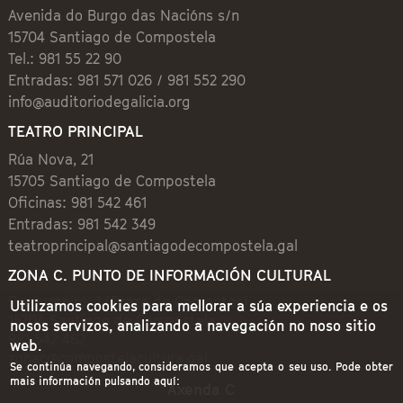
Avenida do Burgo das Nacións s/n
15704 Santiago de Compostela
Tel.: 981 55 22 90
Entradas: 981 571 026 / 981 552 290
info@auditoriodegalicia.org
TEATRO PRINCIPAL
Rúa Nova, 21
15705 Santiago de Compostela
Oficinas: 981 542 461
Entradas: 981 542 349
teatroprincipal@santiagodecompostela.gal
ZONA C. PUNTO DE INFORMACIÓN CULTURAL
Preguntoiro, 1 (Praza de Cervantes)
Utilizamos cookies para mellorar a súa experiencia e os
15704 Santiago de Compostela
nosos servizos, analizando a navegación no noso sitio
981 542 462
web.
zonac@compostelacultura.gal
Se continúa navegando, consideramos que acepta o seu uso. Pode obter
mais información pulsando aquí:
Axenda C