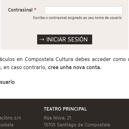
Contrasinal
*
Escriba o contrasinal asignado ao seu nome de usuario
áculos en Compostela Cultura debes acceder como us
, en caso contrario,
crea unha nova conta
.
suario
TEATRO PRINCIPAL
acións s/n
Rúa Nova, 21
ostela
15705 Santiago de Compostela