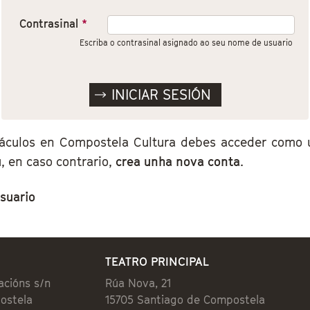
Contrasinal
*
Escriba o contrasinal asignado ao seu nome de usuario
áculos en Compostela Cultura debes acceder como us
, en caso contrario,
crea unha nova conta
.
suario
TEATRO PRINCIPAL
acións s/n
Rúa Nova, 21
ostela
15705 Santiago de Compostela